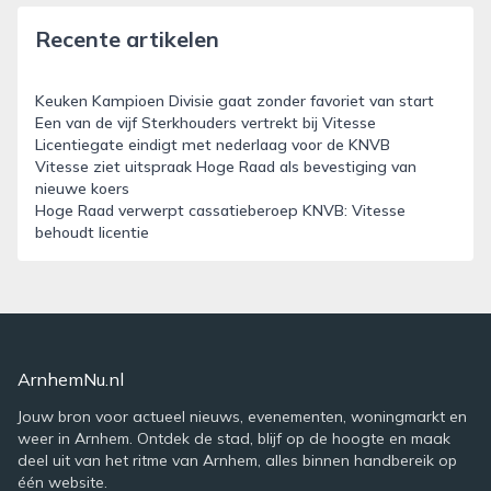
Recente artikelen
Keuken Kampioen Divisie gaat zonder favoriet van start
Een van de vijf Sterkhouders vertrekt bij Vitesse
Licentiegate eindigt met nederlaag voor de KNVB
Vitesse ziet uitspraak Hoge Raad als bevestiging van
nieuwe koers
Hoge Raad verwerpt cassatieberoep KNVB: Vitesse
behoudt licentie
ArnhemNu.nl
Jouw bron voor actueel nieuws, evenementen, woningmarkt en
weer in Arnhem. Ontdek de stad, blijf op de hoogte en maak
deel uit van het ritme van Arnhem, alles binnen handbereik op
één website.