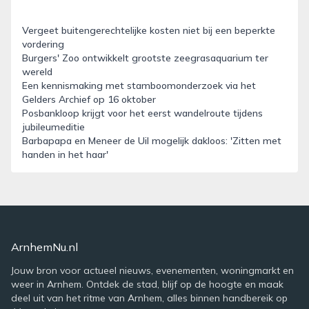
Vergeet buitengerechtelijke kosten niet bij een beperkte
vordering
Burgers' Zoo ontwikkelt grootste zeegrasaquarium ter
wereld
Een kennismaking met stamboomonderzoek via het
Gelders Archief op 16 oktober
Posbankloop krijgt voor het eerst wandelroute tijdens
jubileumeditie
Barbapapa en Meneer de Uil mogelijk dakloos: 'Zitten met
handen in het haar'
ArnhemNu.nl
Jouw bron voor actueel nieuws, evenementen, woningmarkt en
weer in Arnhem. Ontdek de stad, blijf op de hoogte en maak
deel uit van het ritme van Arnhem, alles binnen handbereik op