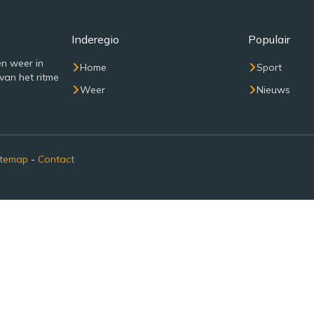
Inderegio
Populair
n weer in
Home
Sport
van het ritme
Weer
Nieuws
itemap
-
Contact