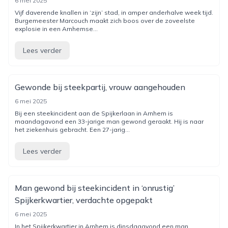
6 mei 2025
Vijf daverende knallen in ‘zijn’ stad, in amper anderhalve week tijd.
Burgemeester Marcouch maakt zich boos over de zoveelste
explosie in een Arnhemse...
Lees verder
Gewonde bij steekpartij, vrouw aangehouden
6 mei 2025
Bij een steekincident aan de Spijkerlaan in Arnhem is
maandagavond een 33-jarige man gewond geraakt. Hij is naar
het ziekenhuis gebracht. Een 27-jarig...
Lees verder
Man gewond bij steekincident in ‘onrustig’
Spijkerkwartier, verdachte opgepakt
6 mei 2025
In het Spijkerkwartier in Arnhem is dinsdagavond een man