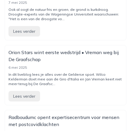
7 mei 2025
Ook al oogt de natuur fris en groen, de grond is kurkdroog.
Droogte-experts van de Wageningse Universiteit waarschuwen:
"Het is een van de droogste vo...
Lees verder
Orion Stars wint eerste wedstrijd • Vreman weg bij
De Graafschap
6 mei 2025
In dit liveblog lees je alles over de Gelderse sport. Wilco
Kelderman doet mee aan de Giro d'Italia en Jan Vreman keert niet
meer terug bij De Graafsc...
Lees verder
Radboudumc opent expertisecentrum voor mensen
met postcovidklachten