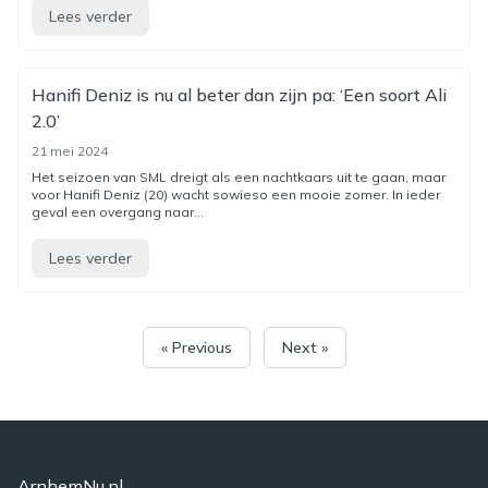
Lees verder
Hanifi Deniz is nu al beter dan zijn pa: ‘Een soort Ali
2.0’
21 mei 2024
Het seizoen van SML dreigt als een nachtkaars uit te gaan, maar
voor Hanifi Deniz (20) wacht sowieso een mooie zomer. In ieder
geval een overgang naar...
Lees verder
« Previous
Next »
ArnhemNu.nl