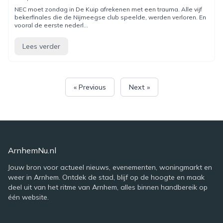
NEC moet zondag in De Kuip afrekenen met een trauma. Alle vijf
bekerfinales die de Nijmeegse club speelde, werden verloren. En
vooral de eerste nederl...
Lees verder
« Previous
Next »
ArnhemNu.nl
Jouw bron voor actueel nieuws, evenementen, woningmarkt en
weer in Arnhem. Ontdek de stad, blijf op de hoogte en maak
deel uit van het ritme van Arnhem, alles binnen handbereik op
één website.