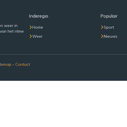
Inderegio
Populair
n weer in
Home
Sport
van het ritme
Weer
Nieuws
itemap
-
Contact