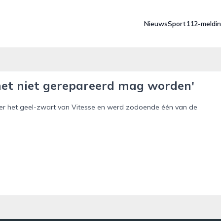
Nieuws
Sport
112-meldi
f het niet gerepareerd mag worden'
eer het geel-zwart van Vitesse en werd zodoende één van de