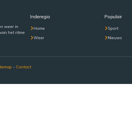
Inderegio
Populair
n weer in
Home
Sport
van het ritme
Weer
Nieuws
itemap
-
Contact