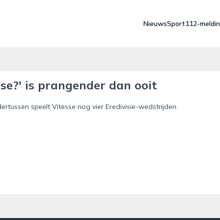
Nieuws
Sport
112-meldi
sse?' is prangender dan ooit
ertussen speelt Vitesse nog vier Eredivisie-wedstrijden.