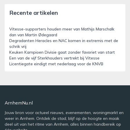
Recente artikelen
Vitesse-supporters houden meer van Mathijs Marschalk
dan van Martin Ødegaard
Degradanten Heracles en NAC komen in extremis met de
schrik vrij
Keuken Kampioen Divisie gaat zonder favoriet van start
Een van de vijf Sterkhouders vertrekt bij Vitesse
Licentiegate eindigt met nederlaag voor de KNVB
ArnhemNu.nl
Jouw bron voor actueel nieuws, evenementen, woningmarkt en
weer in Arnhem. Ontdek de stad, blijf op de hoogte en maak
deel uit van het ritme van Arnhem, alles binnen handbereik op