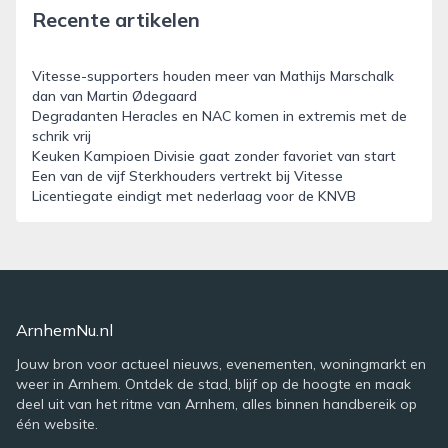
Recente artikelen
Vitesse-supporters houden meer van Mathijs Marschalk
dan van Martin Ødegaard
Degradanten Heracles en NAC komen in extremis met de
schrik vrij
Keuken Kampioen Divisie gaat zonder favoriet van start
Een van de vijf Sterkhouders vertrekt bij Vitesse
Licentiegate eindigt met nederlaag voor de KNVB
ArnhemNu.nl
Jouw bron voor actueel nieuws, evenementen, woningmarkt en
weer in Arnhem. Ontdek de stad, blijf op de hoogte en maak
deel uit van het ritme van Arnhem, alles binnen handbereik op
één website.