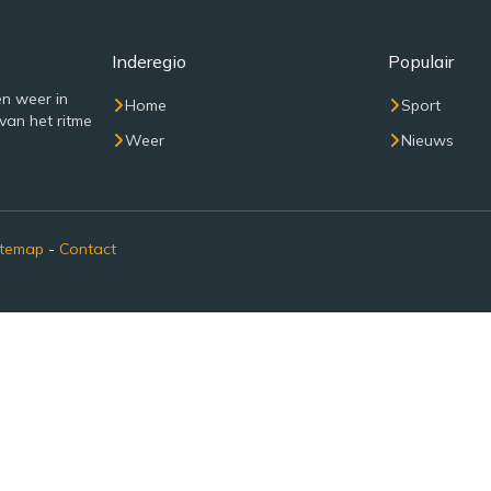
Inderegio
Populair
n weer in
Home
Sport
van het ritme
Weer
Nieuws
itemap
-
Contact