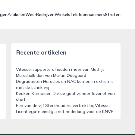
ngen
Artikelen
Weer
Bedrijven
Winkels
Telefoonnummers
Straten
Recente artikelen
Vitesse-supporters houden meer van Mathijs
Marschalk dan van Martin Ødegaard
Degradanten Heracles en NAC komen in extremis
met de schrik vrij
Keuken Kampioen Divisie gaat zonder favoriet van
start
Een van de vijf Sterkhouders vertrekt bij Vitesse
Licentiegate eindigt met nederlaag voor de KNVB