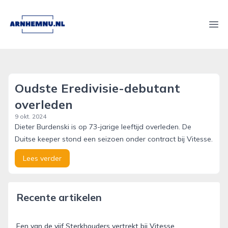
arnhemnu.nl
Ope
Oudste Eredivisie-debutant
overleden
9 okt. 2024
Dieter Burdenski is op 73-jarige leeftijd overleden. De
Duitse keeper stond een seizoen onder contract bij Vitesse.
Lees verder
Recente artikelen
Een van de vijf Sterkhouders vertrekt bij Vitesse