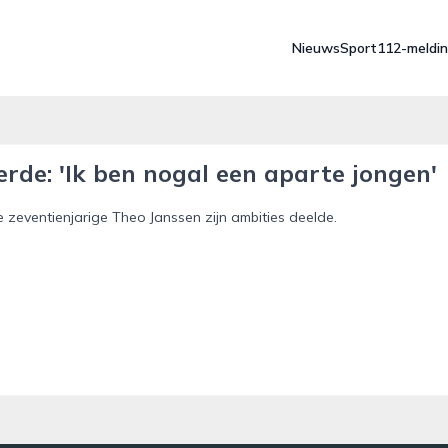
Nieuws
Sport
112-meldi
rde: 'Ik ben nogal een aparte jongen'
zeventienjarige Theo Janssen zijn ambities deelde.