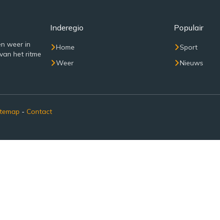
Inderegio
Populair
n weer in
Home
Sport
van het ritme
Weer
Nieuws
itemap
-
Contact