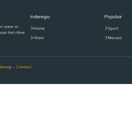
Inderegio
Populair
n weer in
Home
Sport
van het ritme
Weer
Nieuws
itemap
-
Contact