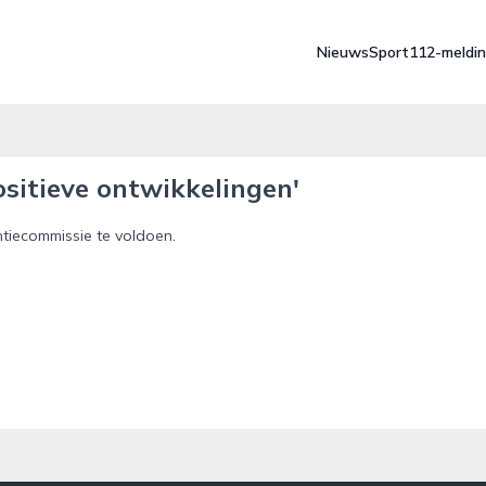
Nieuws
Sport
112-meldi
ositieve ontwikkelingen'
ntiecommissie te voldoen.