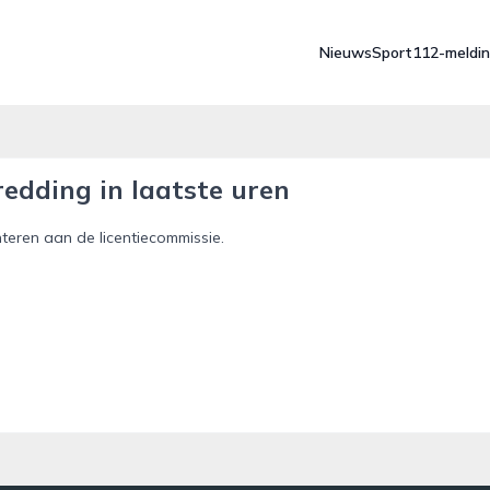
Nieuws
Sport
112-meldi
edding in laatste uren
eren aan de licentiecommissie.