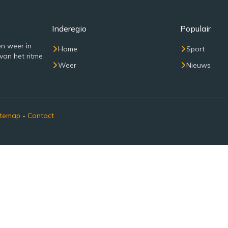
Inderegio
Populair
n weer in
Home
Sport
van het ritme
Weer
Nieuws
itemap
-
Contact