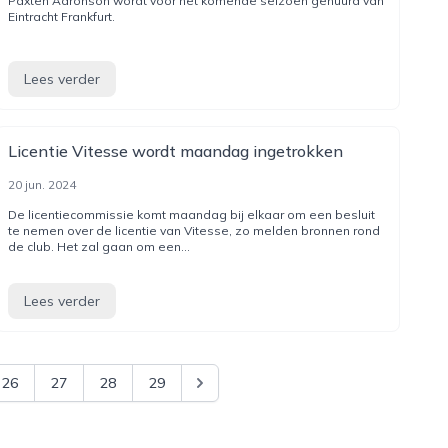
Paxten Aaronson wordt voor het komende seizoen gehuurd van
Eintracht Frankfurt.
Lees verder
Licentie Vitesse wordt maandag ingetrokken
20 jun. 2024
De licentiecommissie komt maandag bij elkaar om een besluit
te nemen over de licentie van Vitesse, zo melden bronnen rond
de club. Het zal gaan om een...
Lees verder
26
27
28
29