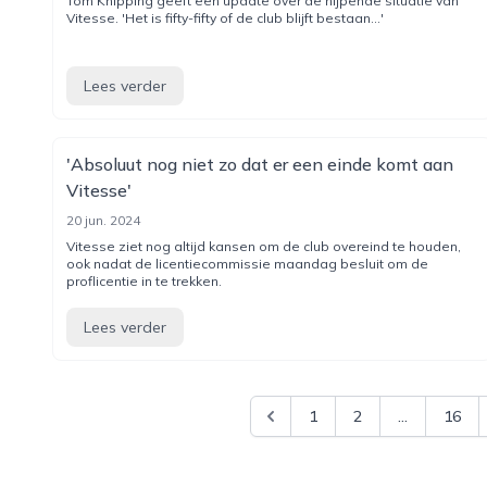
Tom Knipping geeft een update over de nijpende situatie van
Vitesse. 'Het is fifty-fifty of de club blijft bestaan...'
Lees verder
'Absoluut nog niet zo dat er een einde komt aan
Vitesse'
20 jun. 2024
Vitesse ziet nog altijd kansen om de club overeind te houden,
ook nadat de licentiecommissie maandag besluit om de
proflicentie in te trekken.
Lees verder
1
2
...
16