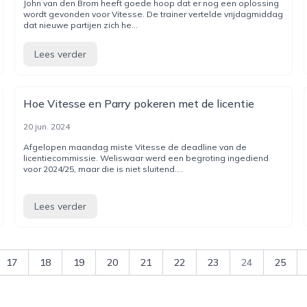
John van den Brom heeft goede hoop dat er nog een oplossing
wordt gevonden voor Vitesse. De trainer vertelde vrijdagmiddag
dat nieuwe partijen zich he...
Lees verder
Hoe Vitesse en Parry pokeren met de licentie
20 jun. 2024
Afgelopen maandag miste Vitesse de deadline van de
licentiecommissie. Weliswaar werd een begroting ingediend
voor 2024/25, maar die is niet sluitend....
Lees verder
17
18
19
20
21
22
23
24
25