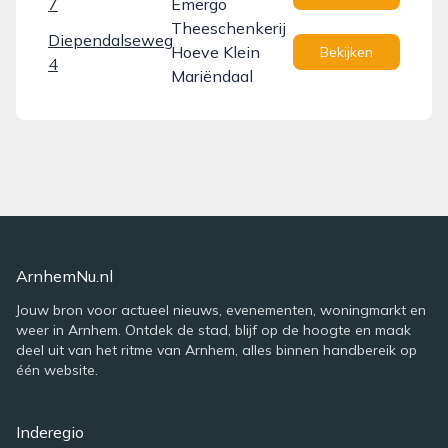
7
Emergo
Theeschenkerij
Diependalseweg
Hoeve Klein
Bekijken
4
Mariëndaal
ArnhemNu.nl
Jouw bron voor actueel nieuws, evenementen, woningmarkt en
weer in Arnhem. Ontdek de stad, blijf op de hoogte en maak
deel uit van het ritme van Arnhem, alles binnen handbereik op
één website.
Inderegio