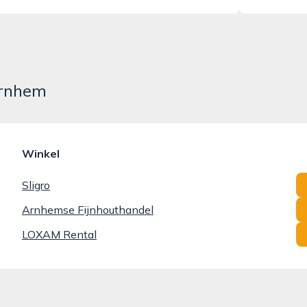
Arnhem
Winkel
Sligro
Arnhemse Fijnhouthandel
LOXAM Rental