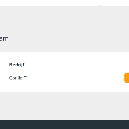
hem
Bedrijf
GorillaIT