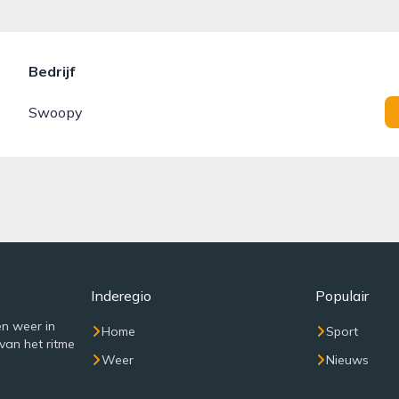
Bedrijf
Swoopy
Inderegio
Populair
n weer in
Home
Sport
van het ritme
Weer
Nieuws