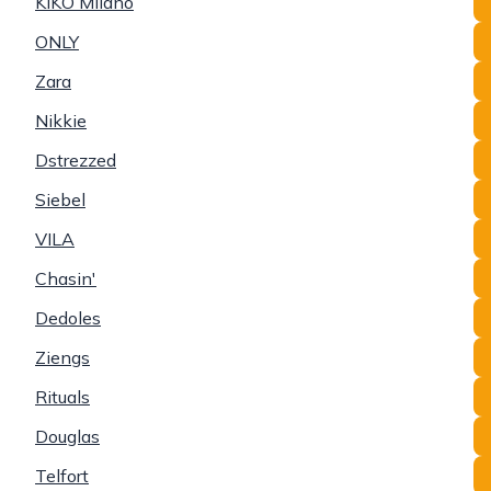
KIKO Milano
ONLY
Zara
Nikkie
Dstrezzed
Siebel
VILA
Chasin'
Dedoles
Ziengs
Rituals
Douglas
Telfort