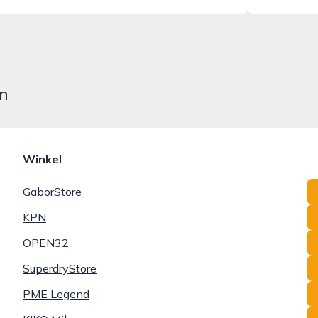
em
Winkel
GaborStore
KPN
OPEN32
SuperdryStore
PME Legend