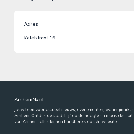
Adres
Ketelstraat 16
ArnhemNu.nl
Jouw bron voor actueel nieuws, evenementen, woningmarkt e
Arnhem. Ontdek de stad, blijf op de hoogte en maak deel uit 
van Arnhem, alles binnen handbereik op één website.