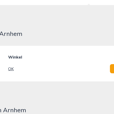
n Arnhem
Winkel
OK
in Arnhem