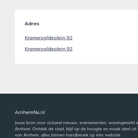
Adres
Kramersgildeplein 92
Kramersgildeplein 92
ArnhemNu.nl
Jouw bron voor actueel nieuws, evenementen, woningmarkt e
Arnhem. Ontdek de stad, blijf op de hoogte en maak deel uit 
van Arnhem, alles binnen handbereik op één website.