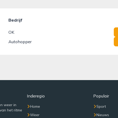
Bedrijf
OK
Autohopper
Inderegio
Populair
n weer in
Home
Sport
van het ritme
Weer
Nieuws