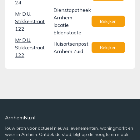
24
Dienstapotheek
Mr D.U.
Arnhem
Stikkerstraat
Bekijken
locatie
122
Eldenstaete
Mr D.U.
Huisartsenpost
Stikkerstraat
Bekijken
Arnhem Zuid
122
ArnhemNu.nl
Jouw bron voor actueel nieuws, evenementen, woningmarkt en
weer in Arnhem. Ontdek de stad, blijf op de hoogte en maak