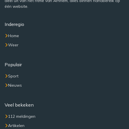
deel uit van het ritme van Arnhem, alles binnen handbereik op
één website.
Inderegio
Home
Weer
Populair
Sport
Nieuws
Veel bekeken
112 meldingen
Artikelen