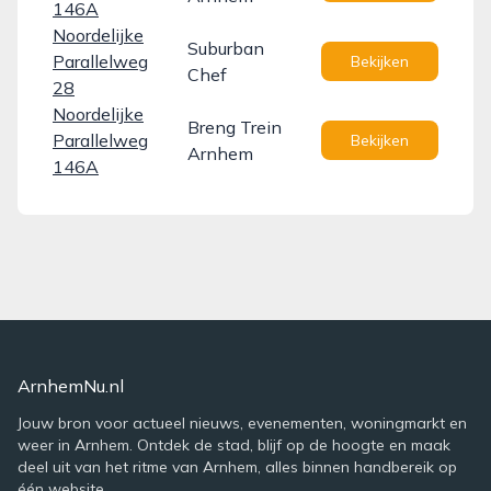
146A
Noordelijke
Suburban
Parallelweg
Bekijken
Chef
28
Noordelijke
Breng Trein
Parallelweg
Bekijken
Arnhem
146A
ArnhemNu.nl
Jouw bron voor actueel nieuws, evenementen, woningmarkt en
weer in Arnhem. Ontdek de stad, blijf op de hoogte en maak
deel uit van het ritme van Arnhem, alles binnen handbereik op
één website.