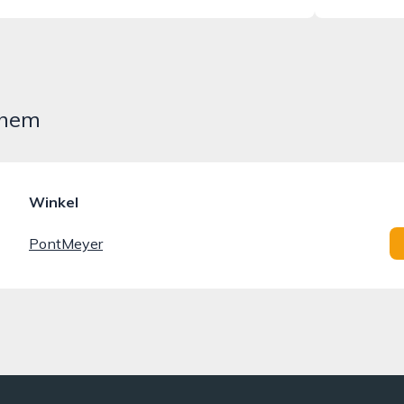
nhem
Winkel
PontMeyer