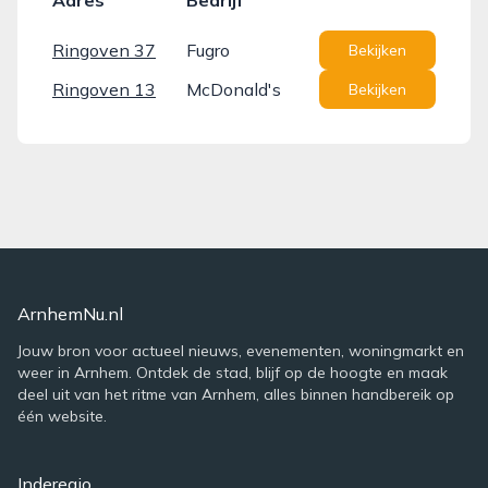
Adres
Bedrijf
Ringoven 37
Fugro
Bekijken
Ringoven 13
McDonald's
Bekijken
ArnhemNu.nl
Jouw bron voor actueel nieuws, evenementen, woningmarkt en
weer in Arnhem. Ontdek de stad, blijf op de hoogte en maak
deel uit van het ritme van Arnhem, alles binnen handbereik op
één website.
Inderegio