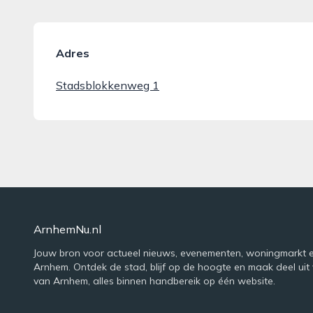
Adres
Stadsblokkenweg 1
ArnhemNu.nl
Jouw bron voor actueel nieuws, evenementen, woningmarkt e
Arnhem. Ontdek de stad, blijf op de hoogte en maak deel uit 
van Arnhem, alles binnen handbereik op één website.