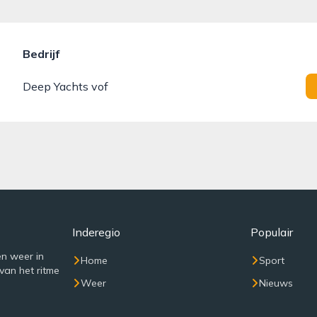
Bedrijf
Deep Yachts vof
Inderegio
Populair
n weer in
Home
Sport
van het ritme
Weer
Nieuws