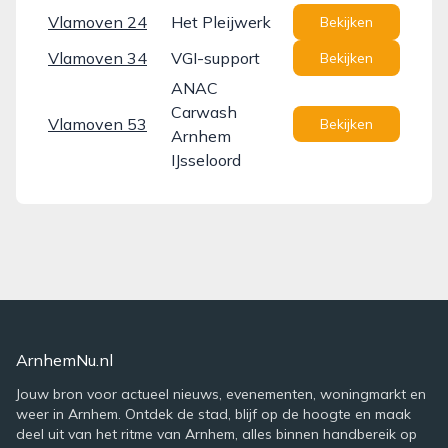
Vlamoven 24
Het Pleijwerk
Bekijken
Vlamoven 34
VGI-support
Bekijken
ANAC
Carwash
Vlamoven 53
Bekijken
Arnhem
IJsseloord
ArnhemNu.nl
Jouw bron voor actueel nieuws, evenementen, woningmarkt en
weer in Arnhem. Ontdek de stad, blijf op de hoogte en maak
deel uit van het ritme van Arnhem, alles binnen handbereik op