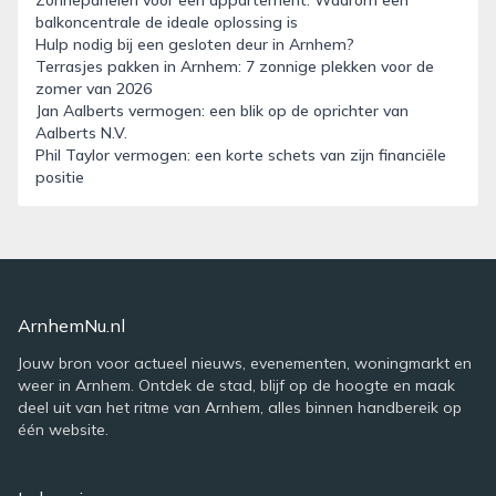
Zonnepanelen voor een appartement: Waarom een
balkoncentrale de ideale oplossing is
Hulp nodig bij een gesloten deur in Arnhem?
Terrasjes pakken in Arnhem: 7 zonnige plekken voor de
zomer van 2026
Jan Aalberts vermogen: een blik op de oprichter van
Aalberts N.V.
Phil Taylor vermogen: een korte schets van zijn financiële
positie
ArnhemNu.nl
Jouw bron voor actueel nieuws, evenementen, woningmarkt en
weer in Arnhem. Ontdek de stad, blijf op de hoogte en maak
deel uit van het ritme van Arnhem, alles binnen handbereik op
één website.