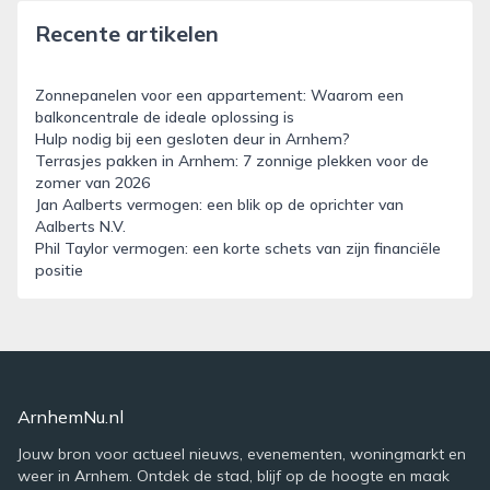
Recente artikelen
Zonnepanelen voor een appartement: Waarom een
balkoncentrale de ideale oplossing is
Hulp nodig bij een gesloten deur in Arnhem?
Terrasjes pakken in Arnhem: 7 zonnige plekken voor de
zomer van 2026
Jan Aalberts vermogen: een blik op de oprichter van
Aalberts N.V.
Phil Taylor vermogen: een korte schets van zijn financiële
positie
ArnhemNu.nl
Jouw bron voor actueel nieuws, evenementen, woningmarkt en
weer in Arnhem. Ontdek de stad, blijf op de hoogte en maak