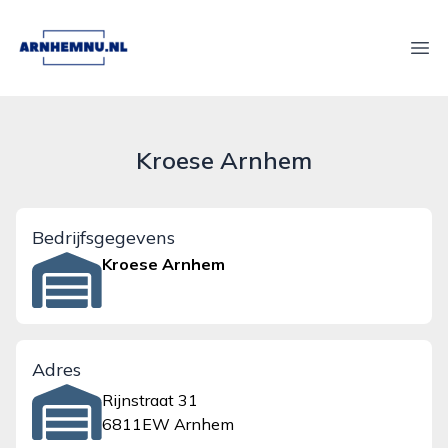
arnhemnu.nl
Ope
Kroese Arnhem
Bedrijfsgegevens
Kroese Arnhem
Adres
Rijnstraat 31
6811EW Arnhem