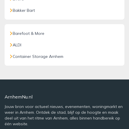
Bakker Bart
Barefoot & More
ALDI
Container Storage Arnhem
ArnhemNu.nl
Jouw bron voor actueel nieuws, evenementen, woningmarkt en
weer in Arnhem. Ontdek de stad, blijf op de hoogte en maak
deel uit van het ritme van Arnhem, alles binnen handbereik op
één website.