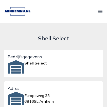
arnhemnu.nl
Ope
Shell Select
Bedrijfsgegevens
Shell Select
Adres
Europaweg 33
6816SL Arnhem