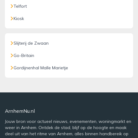
Telfort
Kiosk
Slijterij de Zwaan
Go-Britain
Gordijnenhal Malle Marietje
ArnhemNu.nl
Jouw bron voor actueel nieuws, evenementen, woningmarkt en
weer in Arnhem. Ontdek de stad, blijf op de hoogte en maak
deel uit van het ritme van Arnhem, alles binnen handbereik op