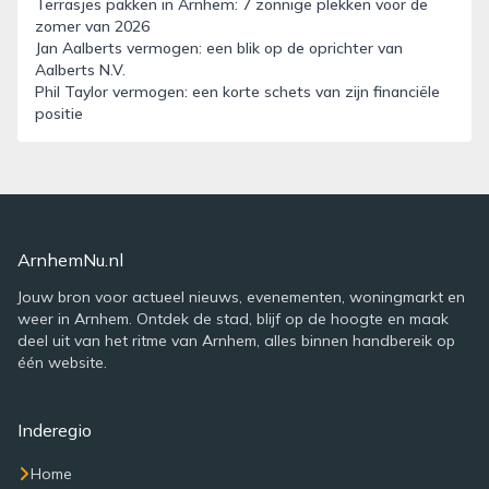
Terrasjes pakken in Arnhem: 7 zonnige plekken voor de
zomer van 2026
Jan Aalberts vermogen: een blik op de oprichter van
Aalberts N.V.
Phil Taylor vermogen: een korte schets van zijn financiële
positie
ArnhemNu.nl
Jouw bron voor actueel nieuws, evenementen, woningmarkt en
weer in Arnhem. Ontdek de stad, blijf op de hoogte en maak
deel uit van het ritme van Arnhem, alles binnen handbereik op
één website.
Inderegio
Home