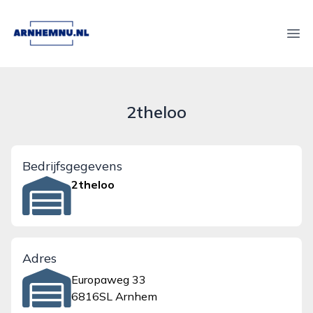
arnhemnu.nl
Ope
2theloo
Bedrijfsgegevens
2theloo
Adres
Europaweg 33
6816SL Arnhem