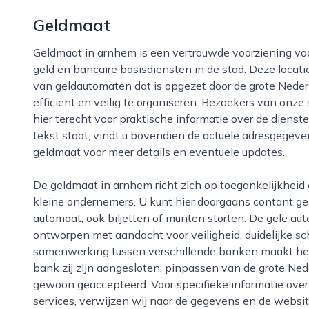
Geldmaat
Geldmaat in arnhem is een vertrouwde voorziening voor iedereen die behoefte heeft aan contant
geld en bancaire basisdiensten in de stad. Deze locati
van geldautomaten dat is opgezet door de grote Ned
efficiënt en veilig te organiseren. Bezoekers van onz
hier terecht voor praktische informatie over de diens
tekst staat, vindt u bovendien de actuele adresgegeven
geldmaat voor meer details en eventuele updates.
De geldmaat in arnhem richt zich op toegankelijkheid en gebruiksgemak, zowel voor particulieren als
kleine ondernemers. U kunt hier doorgaans contant ge
automaat, ook biljetten of munten storten. De gele au
ontworpen met aandacht voor veiligheid, duidelijke s
samenwerking tussen verschillende banken maakt het 
bank zij zijn aangesloten: pinpassen van de grote Ne
gewoon geaccepteerd. Voor specifieke informatie over
services, verwijzen wij naar de gegevens en de websit