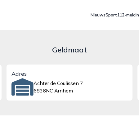
Nieuws
Sport
112-meldi
Geldmaat
Adres
Achter de Coulissen 7
6836NC Arnhem