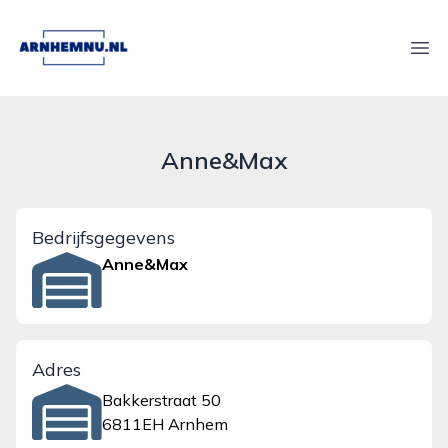
arnhemnu.nl
Ope
Anne&Max
Bedrijfsgegevens
Anne&Max
Adres
Bakkerstraat 50
6811EH Arnhem