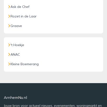
Ask de Chef
Rozet in de Laar
Graave
't Hoekje
ANAC
Kleine Boemerang
ArnhemNu.nl
Jouw bron voor actueel nieuws, evenementen, woningmarkt en