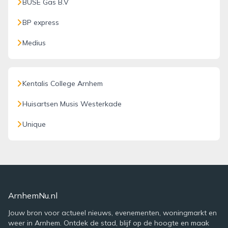
BUSE Gas B.V
BP express
Medius
Kentalis College Arnhem
Huisartsen Musis Westerkade
Unique
ArnhemNu.nl
Jouw bron voor actueel nieuws, evenementen, woningmarkt en
weer in Arnhem. Ontdek de stad, blijf op de hoogte en maak