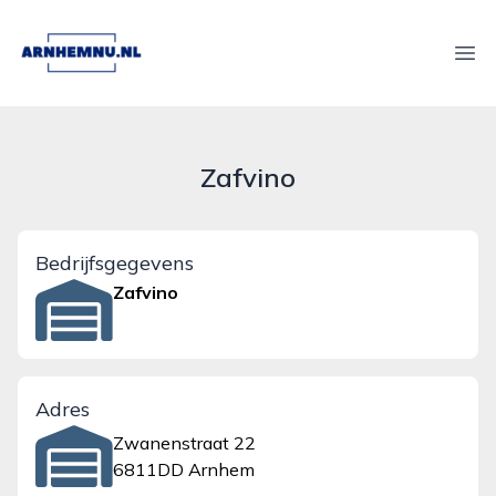
arnhemnu.nl
Ope
Zafvino
Bedrijfsgegevens
Zafvino
Adres
Zwanenstraat 22
6811DD Arnhem