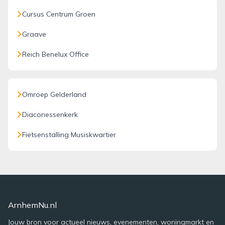
Cursus Centrum Groen
Graave
Reich Benelux Office
Omroep Gelderland
Diaconessenkerk
Fietsenstalling Musiskwartier
ArnhemNu.nl
Jouw bron voor actueel nieuws, evenementen, woningmarkt en