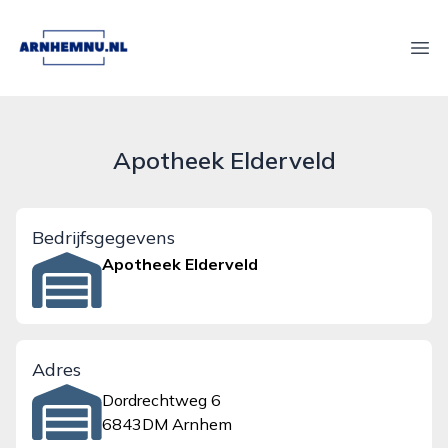
arnhemnu.nl
Ope
Apotheek Elderveld
Bedrijfsgegevens
Apotheek Elderveld
Adres
Dordrechtweg 6
6843DM Arnhem