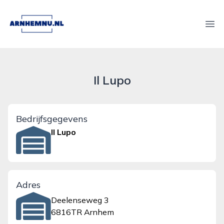
arnhemnu.nl
Ope
Il Lupo
Bedrijfsgegevens
Il Lupo
Adres
Deelenseweg 3
6816TR Arnhem