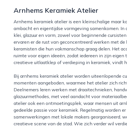
Arnhems Keramiek Atelier
Arnhems keramiek atelier is een kleinschalige maar karaktervolle werkplaats in arnhem, waar
ambacht en eigentijdse vormgeving samenkomen. In dit
klei, glazuur en vorm, zowel voor beginnende cursiste
ervaren er de rust van geconcentreerd werken met de
keramisten die hun vakmanschap graag delen. Het acce
ruimte voor eigen ideeën, zodat iedereen in zijn eigen
creatieve uitlaatklep of verdieping in keramiek, vindt h
Bij arnhems keramiek atelier worden uiteenlopende cursussen, workshops en open studio
momenten aangeboden, waarmee het atelier zich richt
Deelnemers leren werken met draaitechnieken, handv
glazuurmethodes, met veel aandacht voor materiaalbeg
atelier ook een ontmoetingsplek, waar mensen uit ar
gedeelde passie voor keramiek. Regelmatig worden er 
samenwerkingen met lokale makers georganiseerd, waar
creatieve scene van de stad. Wie zich verder wil verdi