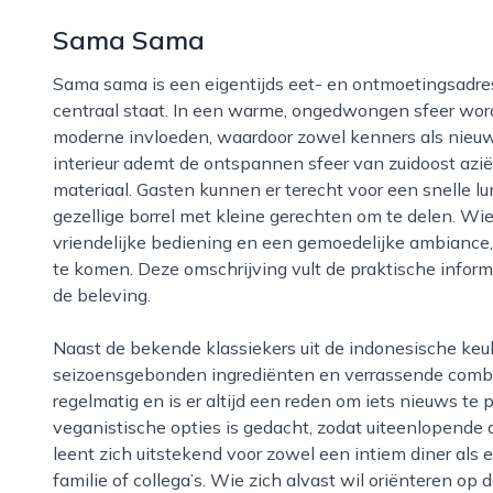
Sama Sama
Sama sama is een eigentijds eet- en ontmoetingsadres in arnhem waar de indonesische keuken
centraal staat. In een warme, ongedwongen sfeer wo
moderne invloeden, waardoor zowel kenners als nieuw
interieur ademt de ontspannen sfeer van zuidoost azië,
materiaal. Gasten kunnen er terecht voor een snelle l
gezellige borrel met kleine gerechten om te delen. Wi
vriendelijke bediening en een gemoedelijke ambiance,
te komen. Deze omschrijving vult de praktische inform
de beleving.
Naast de bekende klassiekers uit de indonesische keuken werkt sama sama graag met
seizoensgebonden ingrediënten en verrassende combin
regelmatig en is er altijd een reden om iets nieuws t
veganistische opties is gedacht, zodat uiteenlopende
leent zich uitstekend voor zowel een intiem diner als
familie of collega’s. Wie zich alvast wil oriënteren op 