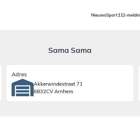
Nieuws
Sport
112-meldi
Sama Sama
Adres
Akkerwindestraat 71
6832CV Arnhem