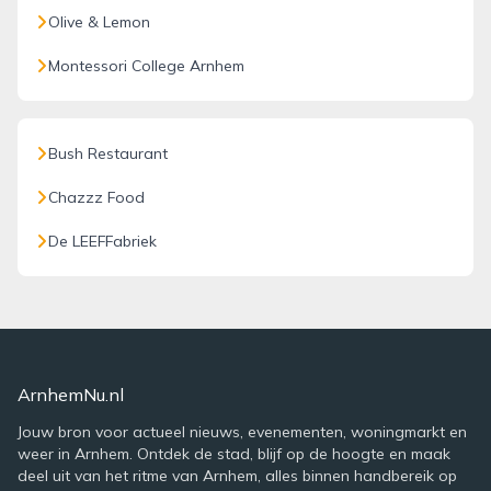
Olive & Lemon
Montessori College Arnhem
Bush Restaurant
Chazzz Food
De LEEFFabriek
ArnhemNu.nl
Jouw bron voor actueel nieuws, evenementen, woningmarkt en
weer in Arnhem. Ontdek de stad, blijf op de hoogte en maak
deel uit van het ritme van Arnhem, alles binnen handbereik op