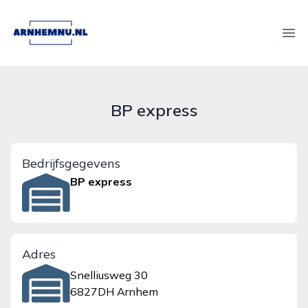
arnhemnu.nl
Ope
BP express
Bedrijfsgegevens
BP express
Adres
Snelliusweg 30
6827DH Arnhem