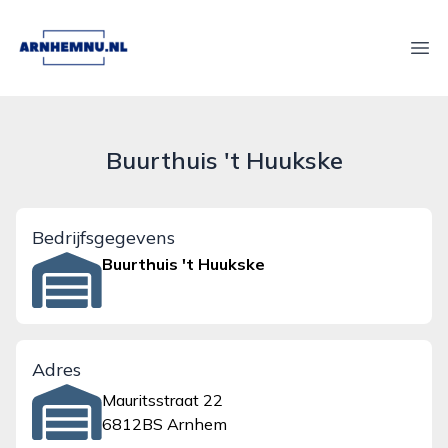
arnhemnu.nl
Ope
Buurthuis 't Huukske
Bedrijfsgegevens
Buurthuis 't Huukske
Adres
Mauritsstraat 22
6812BS Arnhem