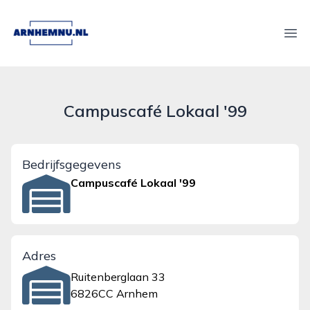
arnhemnu.nl
Ope
Campuscafé Lokaal '99
Bedrijfsgegevens
Campuscafé Lokaal '99
Adres
Ruitenberglaan 33
6826CC Arnhem