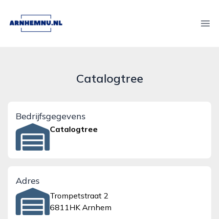
arnhemnu.nl
Ope
Catalogtree
Bedrijfsgegevens
Catalogtree
Adres
Trompetstraat 2
6811HK Arnhem