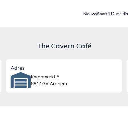
Nieuws
Sport
112-meldi
The Cavern Café
Adres
Korenmarkt 5
6811GV Arnhem