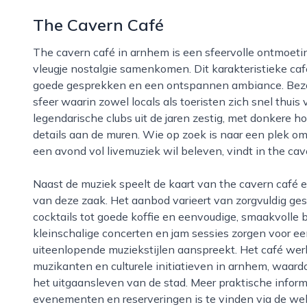
The Cavern Café
The cavern café in arnhem is een sfeervolle ontmoetingsplek waar muziek, gastvrijheid en een
vleugje nostalgie samenkomen. Dit karakteristieke café
goede gesprekken en een ontspannen ambiance. Bez
sfeer waarin zowel locals als toeristen zich snel thuis 
legendarische clubs uit de jaren zestig, met donkere ho
details aan de muren. Wie op zoek is naar een plek om 
een avond vol livemuziek wil beleven, vindt in the ca
Naast de muziek speelt de kaart van the cavern café een belangrijke rol in de aantrekkingskracht
van deze zaak. Het aanbod varieert van zorgvuldig ges
cocktails tot goede koffie en eenvoudige, smaakvolle
kleinschalige concerten en jam sessies zorgen voor 
uiteenlopende muziekstijlen aanspreekt. Het café we
muzikanten en culturele initiatieven in arnhem, waar
het uitgaansleven van de stad. Meer praktische infor
evenementen en reserveringen is te vinden via de we