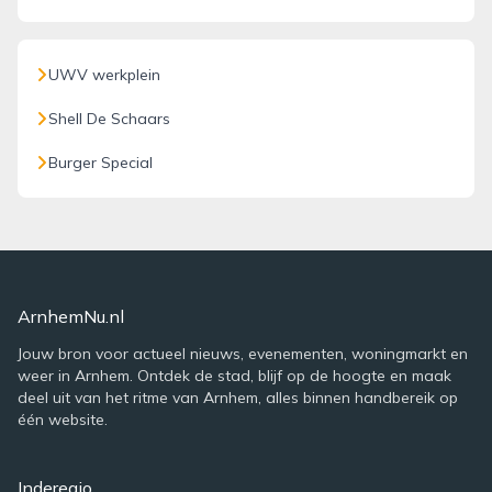
UWV werkplein
Shell De Schaars
Burger Special
ArnhemNu.nl
Jouw bron voor actueel nieuws, evenementen, woningmarkt en
weer in Arnhem. Ontdek de stad, blijf op de hoogte en maak
deel uit van het ritme van Arnhem, alles binnen handbereik op
één website.
Inderegio