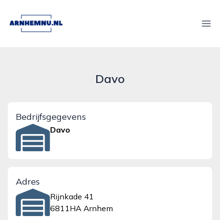
arnhemnu.nl
Ope
Davo
Bedrijfsgegevens
Davo
Adres
Rijnkade 41
6811HA Arnhem