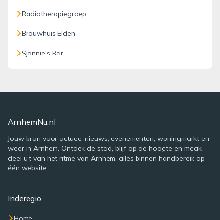
Radiotherapiegroep
Brouwhuis Elden
Sjonnie's Bar
ArnhemNu.nl
Jouw bron voor actueel nieuws, evenementen, woningmarkt en
weer in Arnhem. Ontdek de stad, blijf op de hoogte en maak
deel uit van het ritme van Arnhem, alles binnen handbereik op
één website.
Inderegio
Home