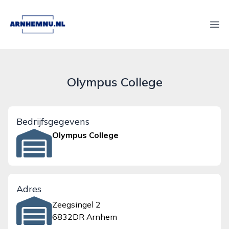
arnhemnu.nl
Ope
Olympus College
Bedrijfsgegevens
Olympus College
Adres
Zeegsingel 2
6832DR Arnhem