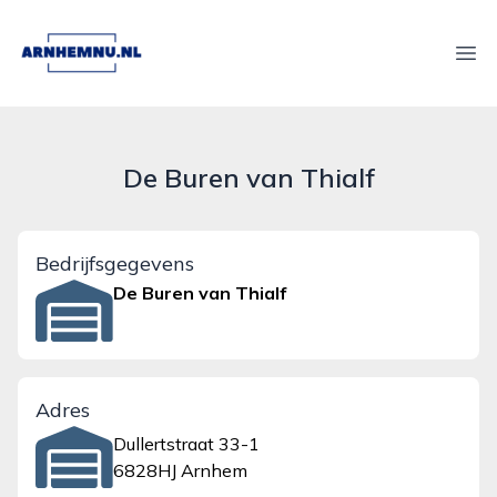
arnhemnu.nl
Ope
De Buren van Thialf
Bedrijfsgegevens
De Buren van Thialf
Adres
Dullertstraat 33-1
6828HJ Arnhem