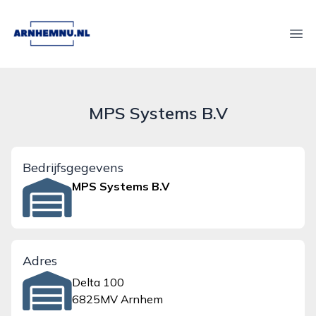
arnhemnu.nl
Ope
MPS Systems B.V
Bedrijfsgegevens
MPS Systems B.V
Adres
Delta 100
6825MV Arnhem