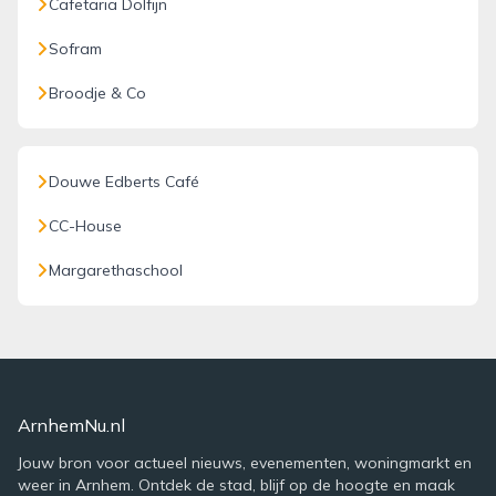
Cafetaria Dolfijn
Sofram
Broodje & Co
Douwe Edberts Café
CC-House
Margarethaschool
ArnhemNu.nl
Jouw bron voor actueel nieuws, evenementen, woningmarkt en
weer in Arnhem. Ontdek de stad, blijf op de hoogte en maak